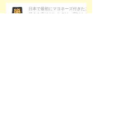
日本で最初にマヨネーズ付きたこ
焼きを売りだしたのは、実はかぜ
の子なのです。
ぼんじりの美味しい食べ方
裏メニューその①「ハイブリッド
たこ焼き」
砂肝は現代人の食生活の救世主